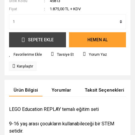
Stok Kodu
45813
Fiyat
1.875,00 TL + KDV
SEPETE EKLE
HEMEN AL
Tavsiye Et
Yorum Yaz
Karşılaştır
Ürün Bilgisi
Yorumlar
Taksit Seçenekleri
LEGO Education REPLAY temalı eğitim seti
9-16 yaş arası çocukların kullanabileceği bir STEM
setidir.