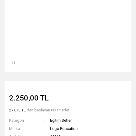
2.250,00 TL
271,13 TL
den başlayan taksitlerle!
Kategori
Eğitim Setleri
Marka
Lego Education