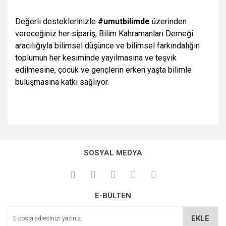
Değerli desteklerinizle
#umutbilimde
üzerinden
vereceğiniz her sipariş, Bilim Kahramanları Derneği
aracılığıyla bilimsel düşünce ve bilimsel farkındalığın
toplumun her kesiminde yayılmasına ve teşvik
edilmesine, çocuk ve gençlerin erken yaşta bilimle
buluşmasına katkı sağlıyor.
Bu ürüne ilk yorumu siz yapın!
Bu ürüne ilk yorumu siz yapın!
SOSYAL MEDYA
Yorum Yaz
Yorum Yaz
E-BÜLTEN
EKLE